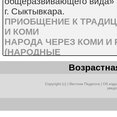
общеразвивающего вида»
г. Сыктывкара.
ПРИОБЩЕНИЕ К ТРАДИЦ
И КОМИ
НАРОДА ЧЕРЕЗ КОМИ И
(НАРОДНЫЕ
ПЕСНИ, ТАНЦЫ, ПРИБАУ
Возрастная
«Любовь к родному краю, р
речи
Copyright (c) |
Вестник Педагога
|
Об изда
увед
начинается с малого – с лю
жилищу,
к своему детскому саду.