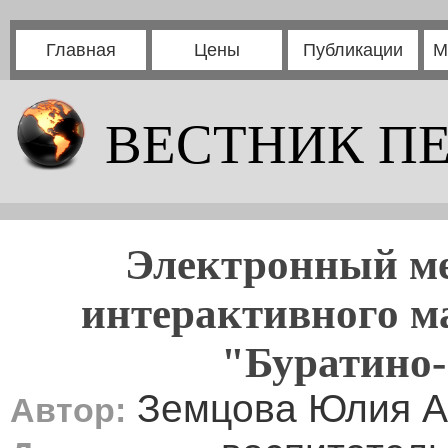
Главная
Цены
Публикации
М
ВЕСТНИК П
Электронный ме
интерактивного ма
"Буратино-
Земцова Юлия А
Автор: