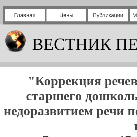
Главная
Цены
Публикации
М
ВЕСТНИК П
"Коррекция речев
старшего дошколь
недоразвитием речи п