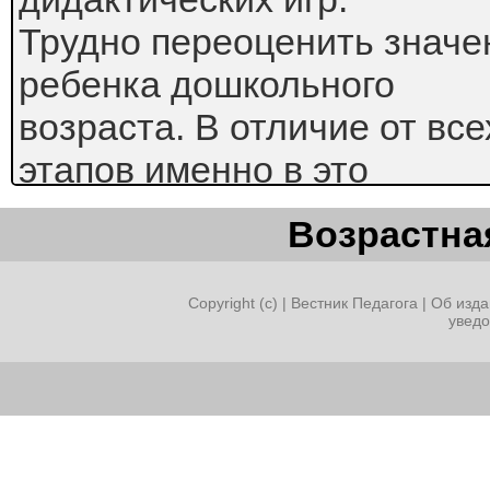
Трудно переоценить значе
ребенка дошкольного
возраста. В отличие от в
этапов именно в это
время закладывается фун
Возрастная
специальных знаний, умен
отношения ребенка к окру
Copyright (c) |
Вестник Педагога
|
Об изда
увед
В своей опытной работе я 
положения В.С.
Выготского, А.Н. Леонтьева
Запорожца, Л.А. Венгера,