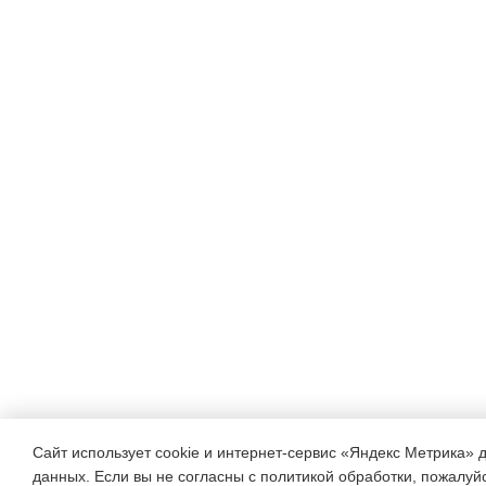
папу,
маму,
эмоционально-заразитель
ласкательные
игры (накрывшись простын
т.д.);

Развитие
сенсорных
ощущений
Сайт использует cookie и интернет-сервис «Яндекс Метрика» 
руки (рисование
данных. Если вы не согласны с политикой обработки, пожалуйст