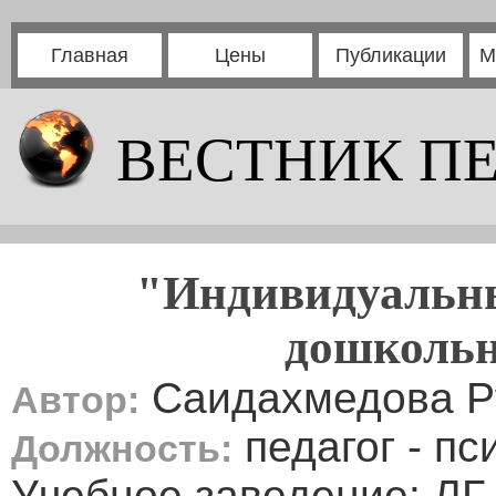
Главная
Цены
Публикации
М
ВЕСТНИК П
"Индивидуальны
дошкольн
Саидахмедова Р
Автор:
педагог - пс
Должность:
Учебное заведение: 