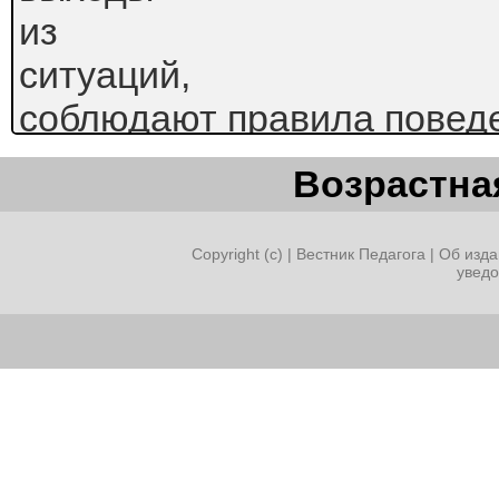
из
ситуаций,
соблюдают правила поведе
пола, подмечают мужские и
Возрастная
поведении окружающих их
Индивидуальные особен
Copyright (c) |
Вестник Педагога
|
Об изда
увед
детей 6 – 7 лет
Дети 7 лет активно позна
Обычно
в
поведении