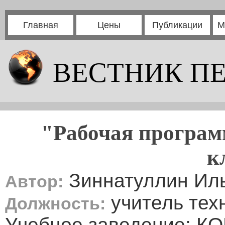
Главная
Цены
Публикации
М
ВЕСТНИК П
"Рабочая программ
к
Зиннатуллин Ил
Автор:
учитель тех
Должность:
Учебное заведение: КО