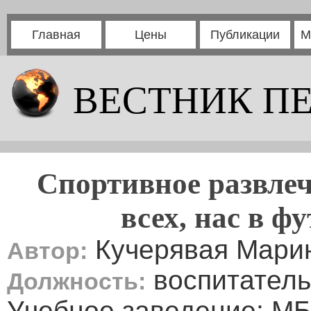
Главная
Цены
Публикации
М
ВЕСТНИК П
Спортивное развле
всех, нас в ф
Кучерявая Мари
Автор:
воспитатель
Должность:
Учебное заведение: М