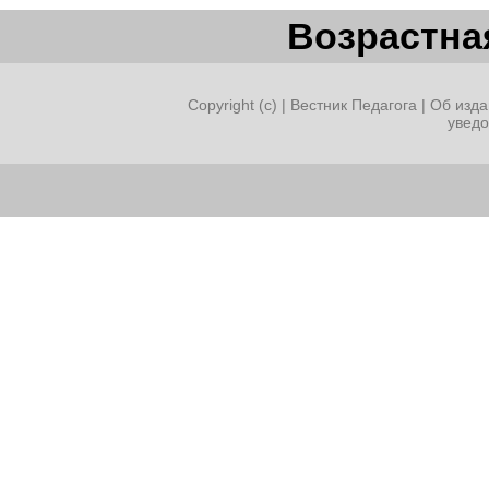
Возрастная
Copyright (c) |
Вестник Педагога
|
Об изда
увед