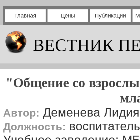
Главная
Цены
Публикации
М
ВЕСТНИК П
"Общение со взрослым
мл
Деменева Лидия
Автор:
воспитатель
Должность:
Учебное заведение: М