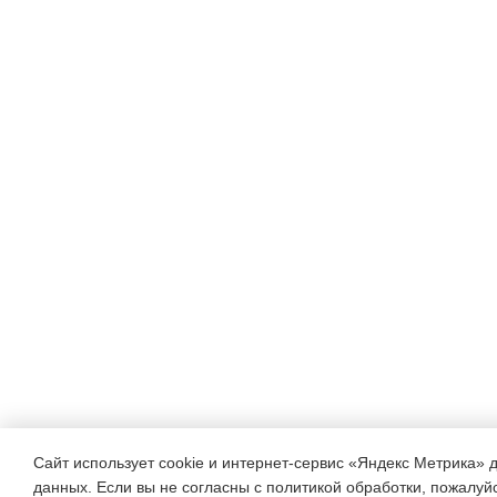
детей
того,
чего
не
знаешь
сам.
Нельзя
научить
ребенка
таким
правилам, которым не сле
Сайт использует cookie и интернет-сервис «Яндекс Метрика» 
данных. Если вы не согласны с политикой обработки, пожалуйст