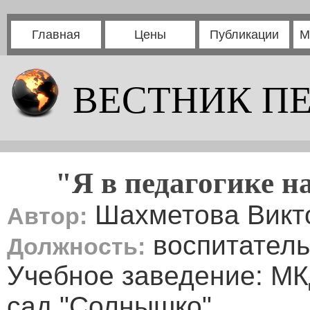
Главная
Цены
Публикации
М
ВЕСТНИК П
"Я в педагогике н
Шахметова Викт
Автор:
воспитатель
Должность:
Учебное заведение: М
сад "Солнышко"