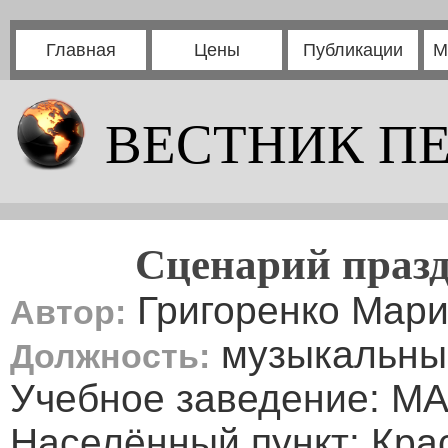
Главная
Цены
Публикации
М
ВЕСТНИК П
Сценарий праз
Григоренко Мар
Автор:
музыкальны
Должность:
Учебное заведение: 
Населённый пункт: Кра