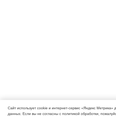
повторять до тех пор, пока
будет выработан прочный 
построения. Чтобы
ребенку не наскучило дела
предлагать малышу новые
игрушки для обыгрывания 
материал другого цвета,
размера.
6. При проведении игр со
недопустимо менять по
своему усмотрению после
Сайт использует cookie и интернет-сервис «Яндекс Метрика» 
данных. Если вы не согласны с политикой обработки, пожалуйст