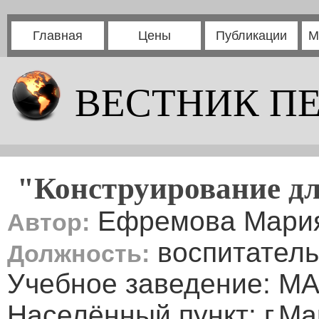
Главная
Цены
Публикации
М
ВЕСТНИК П
"Конструирование для
Ефремова Мария
Автор:
воспитатель
Должность:
Учебное заведение: М
Населённый пункт: г.М