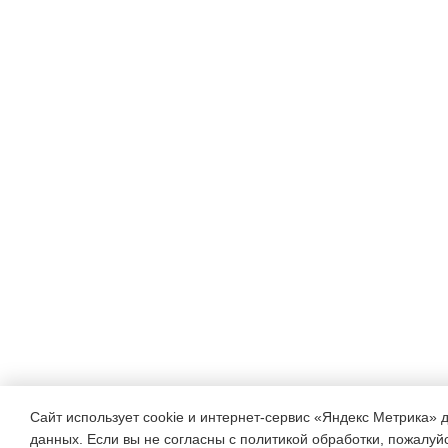
мы
не
вправе
забыть
это.
Еще
вчера
девчонки
списывали
контрольные,
читали
Сайт использует cookie и интернет-сервис «Яндекс Метрика» 
данных. Если вы не согласны с политикой обработки, пожалуйст