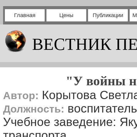
Главная
Цены
Публикации
М
ВЕСТНИК П
"У войны н
Корытова Светл
Автор:
воспитатель
Должность:
Учебное заведение: Яку
транспорта