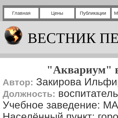
Главная
Цены
Публикации
М
ВЕСТНИК П
"Аквариум" в
Закирова Ильфи
Автор:
воспитатель
Должность:
Учебное заведение: М
Населённый пункт: гор