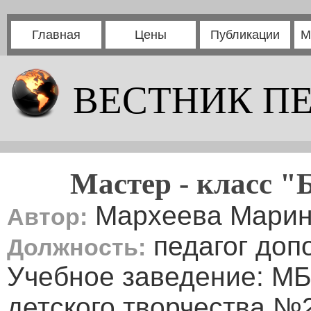
Главная
Цены
Публикации
М
ВЕСТНИК П
Мастер - класс "
Мархеева Марин
Автор:
педагог доп
Должность:
Учебное заведение: МБ
детского творчества №