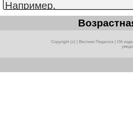
Например,
на
Возрастная
Востоке
и
Copyright (c) |
Вестник Педагога
|
Об изда
увед
в
настоящее
время
существует очень интерес
другу камушки,
расписанные
своими
руками.