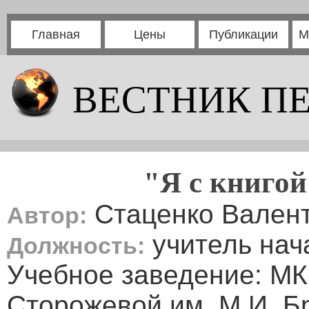
Главная
Цены
Публикации
М
ВЕСТНИК П
"Я с книго
Стаценко Вален
Автор:
учитель нач
Должность:
Учебное заведение: М
Сторожевой им. М.И. Б