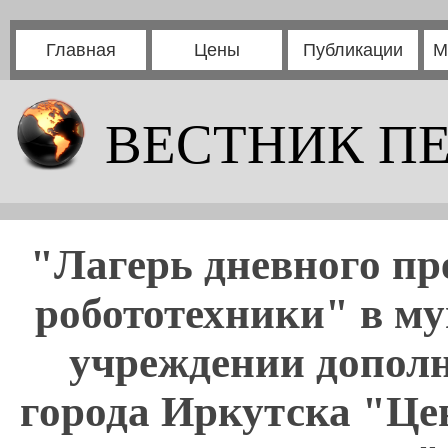
Главная
Цены
Публикации
М
ВЕСТНИК П
"Лагерь дневного п
робототехники" в м
учреждении дополн
города Иркутска "Цен