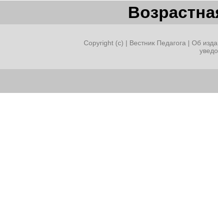
Возрастная
Copyright (c) |
Вестник Педагога
|
Об изда
увед