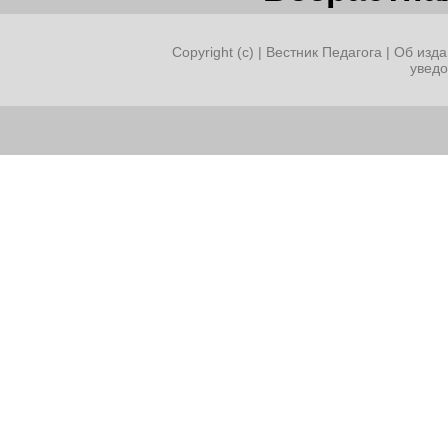
- формирование коммуника
группах.
Copyright (c) |
Вестник Педагога
|
Об изда
увед
Ход игры:
Вступление.
Чтобы спорилось нужное д
Чтобы в жизни не знать не
Мы в поход отправляемся 
В мир загадок и сложных з
Не боимся, что путь будет 
Не беда, что идти далеко,
Достижения крупные людя
Никогда не давались легко