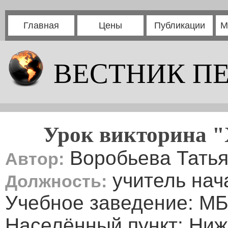
Главная
Цены
Публикации
М
ВЕСТНИК П
Урок викторина "Х
Воробьева Татья
Автор:
учитель нач
Должность:
Учебное заведение: 
Населённый пункт: Ниж