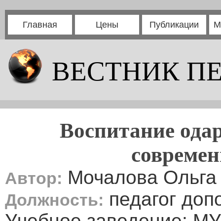
Главная
Цены
Публикации
М
ВЕСТНИК П
Воспитание одар
современ
Мочалова Ольга
Автор:
педагог доп
Должность:
Учебное заведение: МУ