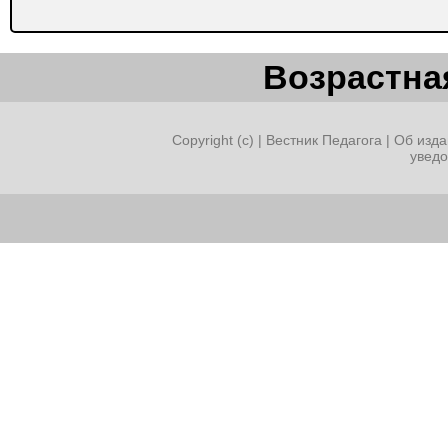
Возрастная
Copyright (c) |
Вестник Педагога
|
Об изда
увед