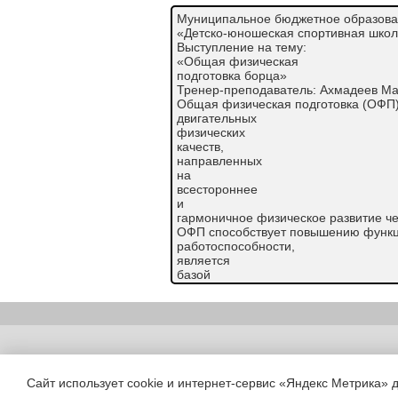
Муниципальное бюджетное образова
«Детско-юношеская спортивная школ
Выступление на тему:
«Общая физическая
подготовка борца»
Тренер-преподаватель: Ахмадеев Ма
Общая физическая подготовка (ОФП)
двигательных
физических
качеств,
направленных
на
всестороннее
и
гармоничное физическое развитие че
ОФП способствует повышению функц
работоспособности,
является
базой
для
специальной
подготовки
и
достижения высоких результатов в л
Copyright (c) |
быть поставлены следующие задачи:
- достичь гармоничного развития му
Сайт использует cookie и интернет-сервис «Яндекс Метрика» 
мышц;