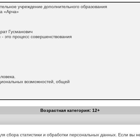
тельное учреждение дополнительного образования
а «Арча»
рат Гусманович
 - это процесс совершенствования
ловека.
иональных возможностей, общей
Возрастная категория: 12+
юбом виде спорта. Перед ОФП могут
Вестник Педагога
|
Об издании
|
Условия
|
Политика конфиденциал
уведомления
|
Контакты
скулатуры тела и соответствующей силы
для сбора статистики и обработки персональных данных. Если вы не