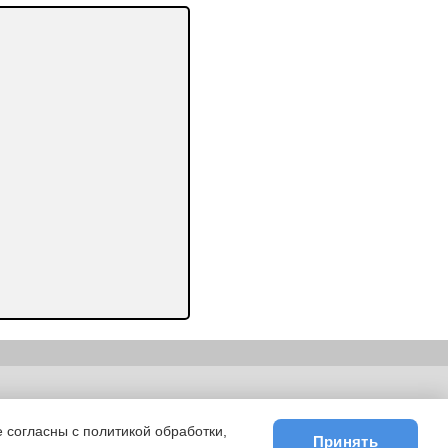
ьности
|
E-mail
 согласны с политикой обработки,
Принять