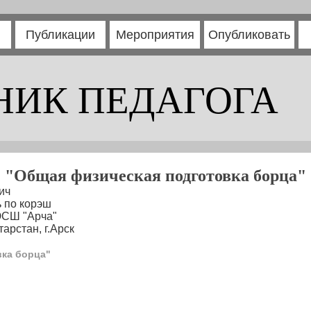
Публикации
Мероприятия
Опубликовать
НИК ПЕДАГОГА
"Общая физическая подготовка борца"
ич
 по корэш
ЮСШ "Арча"
арстан, г.Арск
вка борца"