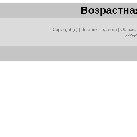
Возрастная
Copyright (c) |
Вестник Педагога
|
Об изда
увед