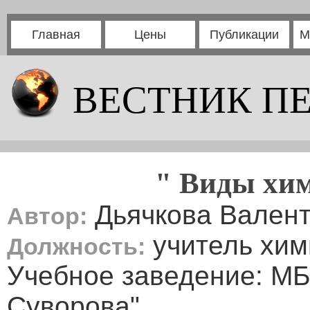
Главная
Цены
Публикации
М
ВЕСТНИК П
" Виды хим
Дьячкова Валент
Автор:
учитель хим
Должность:
Учебное заведение: М
Суворова"