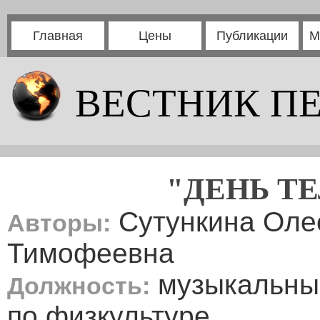
Главная
Цены
Публикации
М
ВЕСТНИК П
"ДЕНЬ Т
Сутункина Оле
Авторы:
Тимофеевна
музыкальный
Должность:
по физкультуре