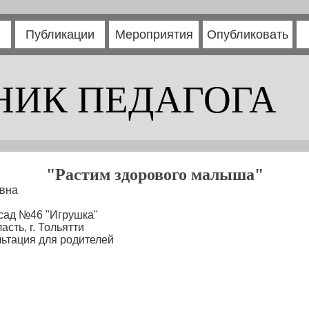
Публикации
Мероприятия
Опубликовать
НИК ПЕДАГОГА
"Растим здорового малыша"
вна
 сад №46 "Игрушка"
сть, г. Тольятти
ьтация для родителей