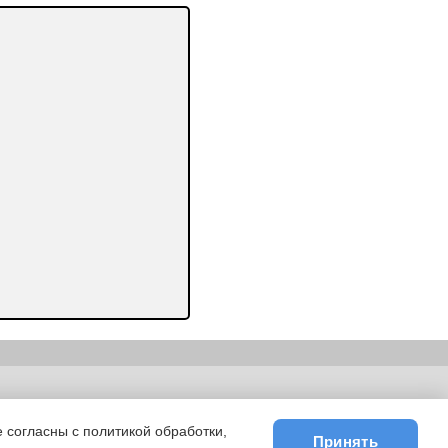
ьности
|
E-mail
 согласны с политикой обработки,
Принять