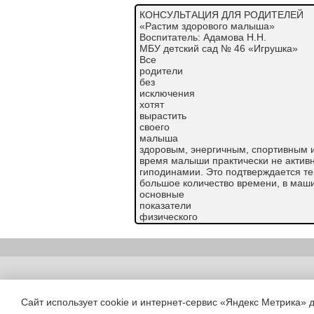
КОНСУЛЬТАЦИЯ ДЛЯ РОДИТЕЛЕЙ
«Растим здорового малыша»
Воспитатель: Адамова Н.Н.
МБУ детский сад № 46 «Игрушка»
Все
родители
без
исключения
хотят
вырастить
своего
малыша
здоровым, энергичным, спортивным 
время малыши практически не актив
гиподинамии. Это подтверждается те
большое количество времени, в маши
основные
показатели
физического
развития
малыша
благотворно
влияют
игры и развлечения, которые укрепл
Copyright (c) |
организм, воспитывают волевые черт
Как заинтересовать ребенка занимат
Сайт использует cookie и интернет-сервис «Яндекс Метрика» 
Если дома имеются предметы и игруш