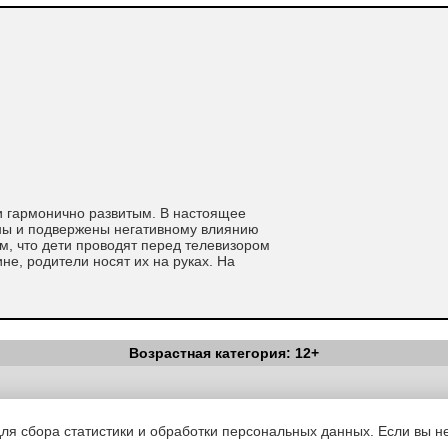
и гармонично развитым. В настоящее
ны и подвержены негативному влиянию
м, что дети проводят перед телевизором
не, родители носят их на руках. На
Возрастная категория: 12+
яют здоровье малыша, закаливают его
Вестник Педагога
|
Об издании
|
Условия
|
Политика конфиденциал
ы характера.
уведомления
|
Контакты
ься физкультурой?
для сбора статистики и обработки персональных данных. Если вы не
ки, такие как мячи, обручи,