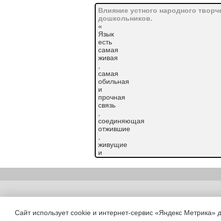
Влияние устного народного творч
дошкольников.
«
Язык
есть
самая
живая
,
самая
обильная
и
прочная
связь
,
соединяющая
отжившие
,
живущие
и
будущие
поколения
народа
в
одно
Copyright (c) |
великое
,
Сайт использует cookie и интернет-сервис «Яндекс Метрика» 
исторически