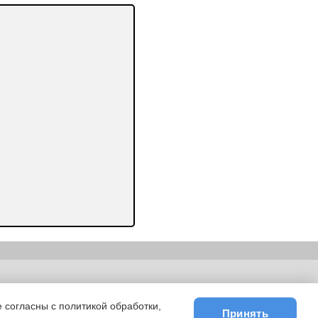
ьности
|
E-mail
 согласны с политикой обработки,
Принять