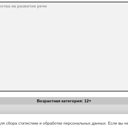
ества на развитие речи
Возрастная категория: 12+
Вестник Педагога
|
Об издании
|
Условия
|
Политика конфиденциал
уведомления
|
Контакты
для сбора статистики и обработки персональных данных. Если вы не