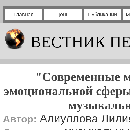
Главная
Цены
Публикации
М
ВЕСТНИК П
"Современные м
эмоциональной сферы
музыкальн
Алиуллова Лили
Автор: