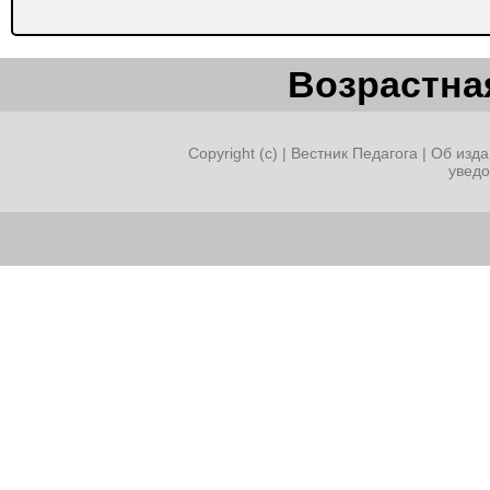
Возрастная
Copyright (c) |
Вестник Педагога
|
Об изда
увед