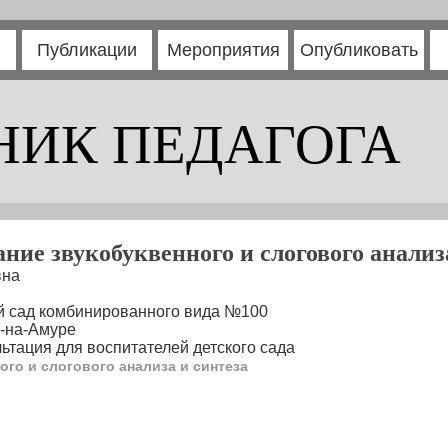
Публикации
Мероприятия
Опубликовать
НИК ПЕДАГОГА
ие звукобуквенного и слогового анализ
вна
й сад комбинированного вида №100
к-на-Амуре
тация для воспитателей детского сада
го и слогового анализа и синтеза