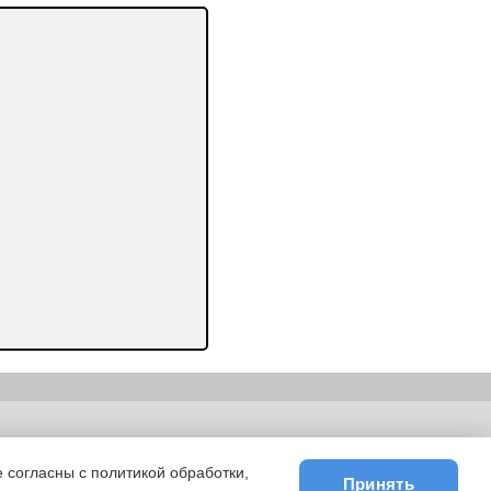
ьности
|
E-mail
 согласны с политикой обработки,
Принять