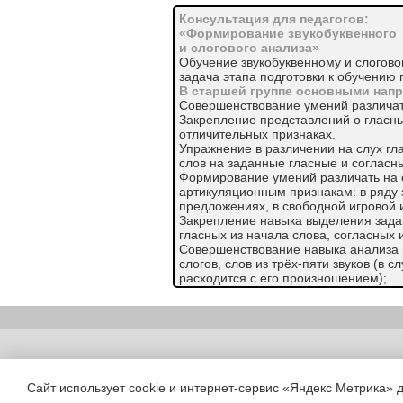
Консультация для педагогов:
«Формирование звукобуквенного
и слогового анализа»
Обучение звукобуквенному и слогово
задача этапа подготовки к обучению 
В старшей группе основными нап
Совершенствование умений различать
Закрепление представлений о гласных
отличительных признаках.
Упражнение в различении на слух гла
слов на заданные гласные и согласны
Формирование умений различать на с
артикуляционным признакам: в ряду зв
предложениях, в свободной игровой 
Закрепление навыка выделения задан
гласных из начала слова, согласных 
Совершенствование навыка анализа и
слогов, слов из трёх-пяти звуков (в с
расходится с его произношением);
Формирование навыка различения со
глухой – звонкий, твёрдый – мягкий;
Закрепление понятия звук, гласный зв
Формирование понятия звонкий согла
звук, мягкий согласный звук, твёрдый
Copyright (c) |
Закрепление понятия буква и предста
от буквы.
Сайт использует cookie и интернет-сервис «Яндекс Метрика» 
Игры: