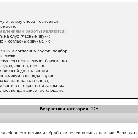
му анализу слова - основная
грамоте.
равлениями работы являются:
 на слух гласные звуки;
 и согласных звуках, их
сных и согласных звуков, подбор
е звуки;
лух согласные звуки, близкие по
уков, слогов, слов, в
и речевой деятельности.
ных звуков из ряда звуков,
из конца и начала слова;
 синтеза, открытых и закрытых
лучае, когда написание слова не
гласных звуков по признакам:
Возрастная категория: 12+
ук, согласный звук;
сный звук, глухой согласный
 согласный звук.
Вестник Педагога
|
Об издании
|
Условия
|
Политика конфиденциал
вление о том, чем звук отличается
уведомления
|
Контакты
для сбора статистики и обработки персональных данных. Если вы не