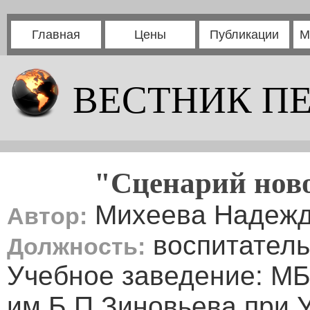
Главная
Цены
Публикации
М
ВЕСТНИК П
"Сценарий ново
Михеева Надежд
Автор:
воспитатель
Должность:
Учебное заведение: М
им.Б.П.Зиновьева при 