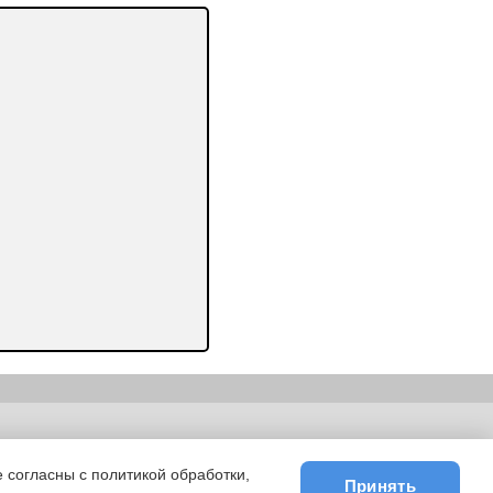
ьности
|
E-mail
 согласны с политикой обработки,
Принять