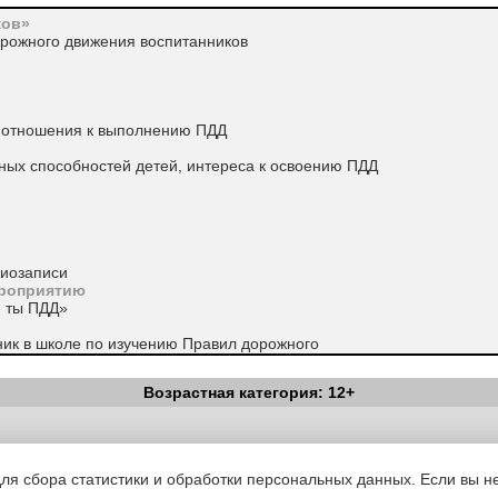
ков»
орожного движения воспитанников
о отношения к выполнению ПДД
ьных способностей детей, интереса к освоению ПДД
диозаписи
ероприятию
и ты ПДД»
ник в школе по изучению Правил дорожного
Профилактика детского дорожно-транспортного
Возрастная категория: 12+
бразования – Кострома. –2009.
Вестник Педагога
|
Об издании
|
Условия
|
Политика конфиденциал
.
уведомления
|
Контакты
для сбора статистики и обработки персональных данных. Если вы не