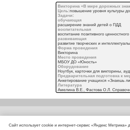
Викторина «В мире дорожных зна
Цель:
повышение уровня культуры д
Задачи:
обучающая
расширение знаний детей о ПДД
воспитательная
воспитание позитивного ценностног
развивающая
развитие творческих и интеллектуал
Форма проведения
Викторина
Место проведения
МБОУ ДО «Юность»
Оборудование
Ноутбук, карточки для викторины, ау
Предварительная подготовка к м
Анкетирование учащихся «Знаешь л
Литература
Амелина В.Е., Фастова О.Л. Справоч
движения.- М., 2006.
Сборник методических материалов. 
травматизма в учреждениях общего о
1. «Светофоринки»
Город, в котором мы с вами живем,
Copyright (c) |
Можно по праву сравнить с букварем
Азбукой улиц, проспектом дорог
Сайт использует cookie и интернет-сервис «Яндекс Метрика» 
Город всё время даёт нам урок.