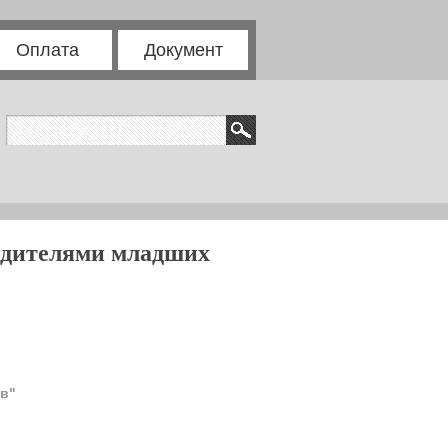
Оплата
Документ
родителями младших
в"