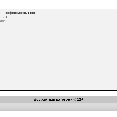
ое профессиональное
ение
едж»
Возрастная категория: 12+
Вестник Педагога
|
Об издании
|
Условия
|
Политика конфиденциал
уведомления
|
Контакты