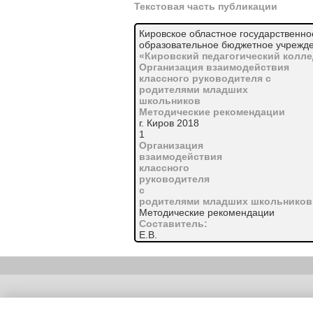
Текстовая часть публикации
Кировское областное государственн
образовательное бюджетное учрежд
«Кировский педагогический колл
Организация взаимодействия
классного руководителя с
родителями младших
школьников
Методические рекомендации
г. Киров 2018
1
Организация
взаимодействия
классного
руководителя
с
родителями младших школьников
Методические рекомендации
Составитель:
Е.В.
Анненкова
–
преподаватель
Кировского
педагогического
Copyright (c) |
колледжа