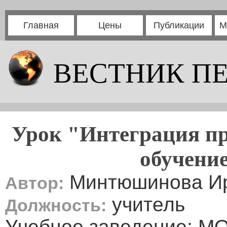
Главная
Цены
Публикации
М
ВЕСТНИК П
Урок "Интеграция пре
обучение
Минтюшинова Ир
Автор:
учитель
Должность:
Учебное заведение: М