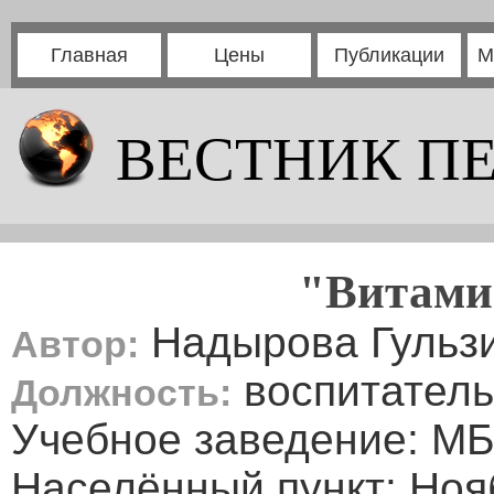
Главная
Цены
Публикации
М
ВЕСТНИК П
"Витами
Надырова Гульз
Автор:
воспитатель
Должность:
Учебное заведение: МБ
Населённый пункт: Ноя