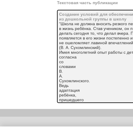
Текстовая часть публикации
Создание условий для обеспечени
из дошкольной группы в школу
“Школа не должна вносить резкого п
в жизнь ребёнка. Став учеником, он 
делать сегодня то, что делал вчера. 
появляется в его жизни постепенно и
не ошеломляет лавиной впечатлений
(В. А. Сухомлинский).
Имея многолетний опыт работы с дет
согласна
со
словами
В.
А.
Сухомлинского.
Ведь
адаптация
ребёнка,
пришедшего
из
дошкольной группу в школу - это не
систем организма ребенка.
Основными
показателями
Copyright (c) |
успешной