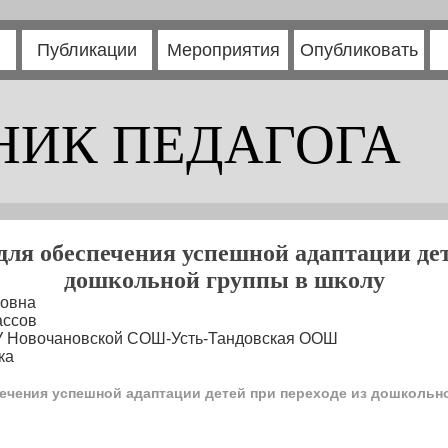
Публикации
Мероприятия
Опубликовать
НИК ПЕДАГОГА
для обеспечения успешной адаптации дет
дошкольной группы в школу
овна
ассов
У Новочановской СОШ-Усть-Тандовская ООШ
ка
ечения успешной адаптации детей при переходе из дошкольн