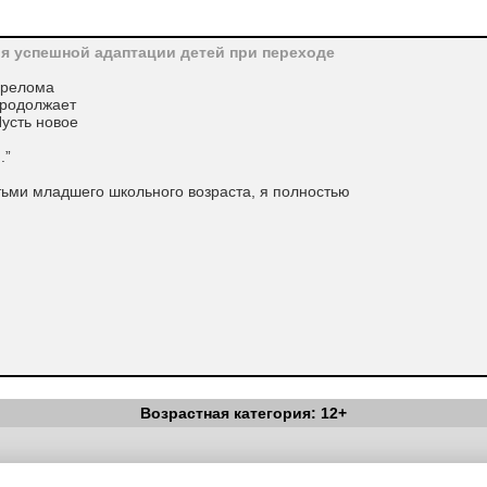
я успешной адаптации детей при переходе
ерелома
продолжает
Пусть новое
.”
ьми младшего школьного возраста, я полностью
 быстрый процесс, он сопровождается напряжением всех
Возрастная категория: 12+
Вестник Педагога
|
Об издании
|
Условия
|
Политика конфиденциал
уведомления
|
Контакты