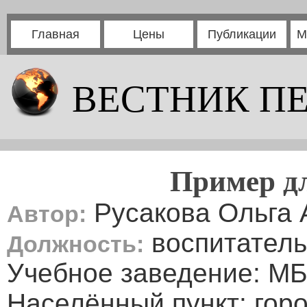
Главная
Цены
Публикации
М
ВЕСТНИК П
Пример д
Русакова Ольга 
Автор:
воспитатель
Должность:
Учебное заведение: М
Населённый пункт: гор