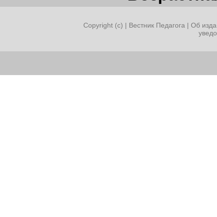
Copyright (c) |
Вестник Педагога
|
Об изда
увед