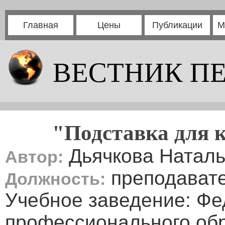
Главная
Цены
Публикации
М
ВЕСТНИК П
"Подставка для 
Дьячкова Натал
Автор:
преподават
Должность:
Учебное заведение: Фе
профессионального об