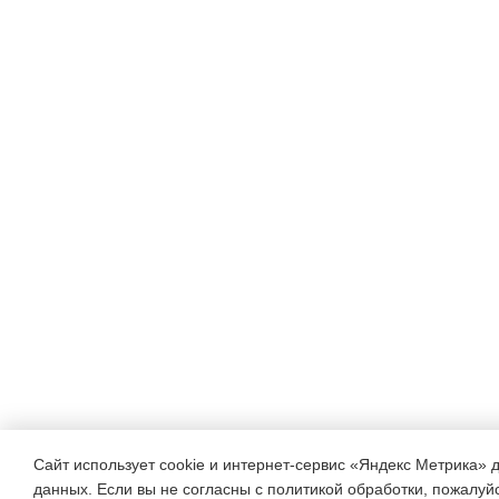
Обработка
рубанком,
напильником и
шкуркой.
Склеивание.
Отделка
мелкой
шкуркой.
Окраска.
Элементы
графической
Сайт использует cookie и интернет-сервис «Яндекс Метрика» 
данных. Если вы не согласны с политикой обработки, пожалуйст