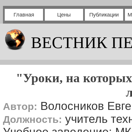
Главная
Цены
Публикации
М
ВЕСТНИК П
"Уроки, на которы
Волосников Евге
Автор:
учитель тех
Должность:
Учебное заведение: М