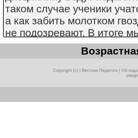
таком случае ученики учатс
а как забить молотком гво
не подозревают. В итоге 
поколения парней, не уме
Возрастная
руках мужской инструмент
элементарные манипуляци
Copyright (c) |
Вестник Педагога
|
Об изда
увед
доме, и такие же работник
специальности на произво
Это к чему я веду? Я рабо
сельской школе Ямальског
района. Это школа-интерна