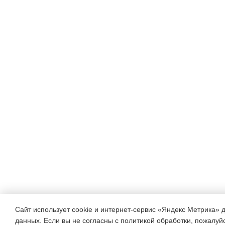
каждого ученика, выража
определённых качеств,
ср
занимает чувство любви к 
краю, своей Родине
На мой взгляд, одной из 
форм организации краевед
является исследовательск
реализуется через урок и 
Технология непростая, пож
трудных.
Учебное исследование в кр
Сайт использует cookie и интернет-сервис «Яндекс Метрика» 
данных. Если вы не согласны с политикой обработки, пожалуйст