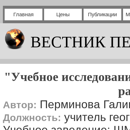
Главная
Цены
Публикации
М
ВЕСТНИК П
"Учебное исследовани
р
Перминова Гали
Автор:
учитель гео
Должность:
Учебное заведение: Ш