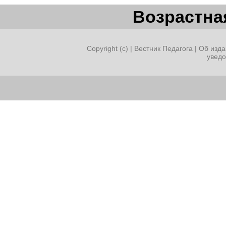
schon verstehen, wie wir
Возрастная
lesen, sprechen, lachen, sic
machen.
Copyright (c) |
Вестник Педагога
|
Об изда
увед
Lehrer: Kinder, lernt ihr ger
Kinder( im Chor): Ja, ja, seh
Lehrer: Wollen wir alle zus
Alle Kinder nah und fern
Lernen Deutsch gewiss sehr
Nun alle zusammen!
4. Sprecher: Deutsch lernen
5. Sprecher: Deutsch lernen
Kinder( im Chor): Alle Kinde