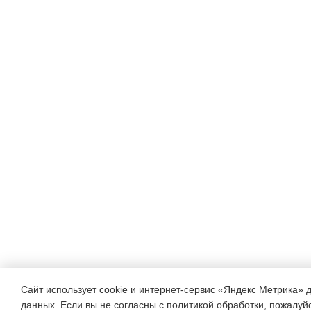
ich male auf der Stelle
Zwei runden, rote Bälle
Für den Kopf den kleinen, d
Ich male noch die Beine auc
Tra-la-la, tra-la-la steht ein 
SPIELEN
1.Игра: Wer ist am schnell
слово в словаре, кто
быстрее? Их сменяют дру
2.Игра в мяч. Ведущий наз
ученик отвечает по-
Сайт использует cookie и интернет-сервис «Яндекс Метрика» 
данных. Если вы не согласны с политикой обработки, пожалуйст