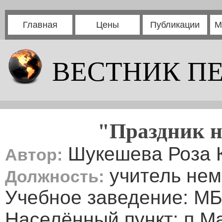
Главная
Цены
Публикации
М
ВЕСТНИК П
"Праздник н
Шукешева Роза 
Автор:
учитель нем
Должность:
Учебное заведение: М
Населённый пункт: п.М