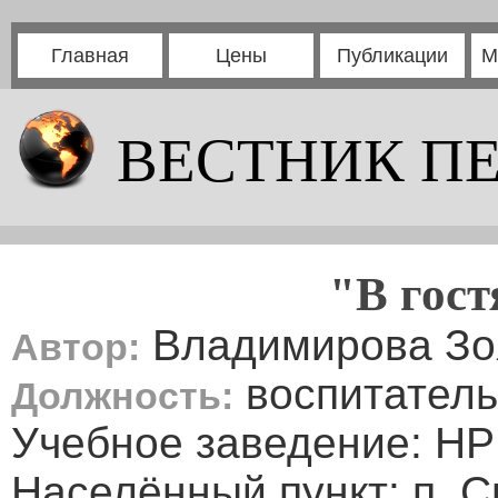
Главная
Цены
Публикации
М
ВЕСТНИК П
"В гост
Владимирова Зо
Автор:
воспитатель
Должность:
Учебное заведение: НР
Населённый пункт: п. С