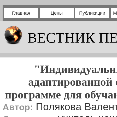
Главная
Цены
Публикации
М
ВЕСТНИК П
"Индивидуальн
адаптированной 
программе для обучаю
Полякова Вален
Автор: