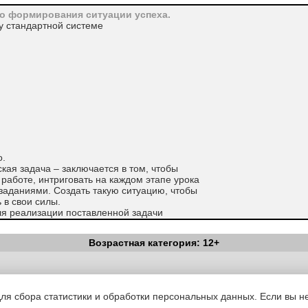
о формирования ситуации успеха.
у стандартной системе
о.
кая задача – заключается в том, чтобы
 работе, интриговать на каждом этапе урока
заданиями. Создать такую ситуацию, чтобы
 в свои силы.
я реализации поставленной задачи
 подход, в котором, особое место занима-
я.
Возрастная категория: 12+
ий локомотив знаний. Цель которого
–
ждения учащихся, потребность к поиску
овании нового отношения к деятельности.
Вестник Педагога
|
Об издании
|
Условия
|
Политика конфиденциал
ниманию возникшей трудности и желанию
уведомления
|
Контакты
 эту трудность.
для сбора статистики и обработки персональных данных. Если вы не
да – борьба, борьба за внимание, ин-