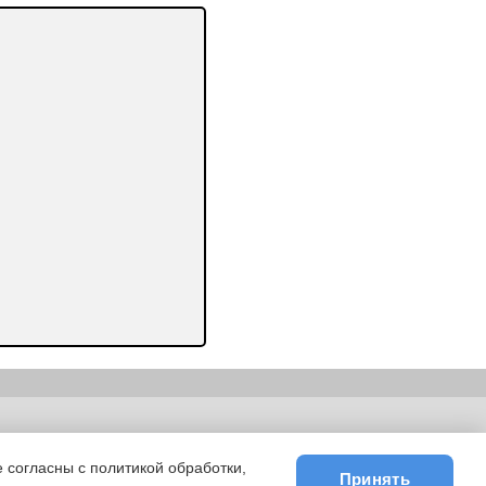
ьности
|
E-mail
 согласны с политикой обработки,
Принять