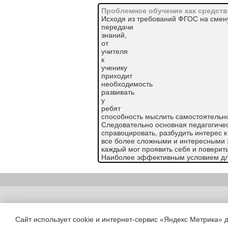
Проблемное обучение как средств
Исходя из требований ФГОС на смен
передачи
знаний,
от
учителя
к
ученику
приходит
необходимость
развивать
у
ребят
способность мыслить самостоятельн
Следовательно основная педагогичес
справоцировать, разбудить интерес к
все более сложными и интересными 
каждый мог проявить себя и поверить
Наиболее эффективным условием дл
является системно – деятельностный
ют, технологии проблемного обучени
Проблемное обучение
- это настоящ
вызвать к действию внутренние побу
как необходимому условию в формир
Copyright (c) |
Необходимо подвести учащихся к по
искать пути, позволяющие преодолеть
Сайт использует cookie и интернет-сервис «Яндекс Метрика» 
Каждый урок – интрига. Каждая секун