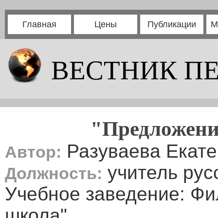
Главная
Цены
Публикации
М
ВЕСТНИК П
"Предложени
Разуваева Екат
Автор:
учитель рус
Должность:
Учебное заведение: Фи
школа"