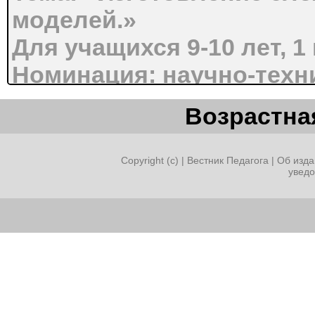
моделей.»
Для учащихся 9-10 лет, 1
Номинация: научно-техн
, презентация к занятию по
Возрастная
дополнительной общеобра
общеразвивающей
Copyright (c) |
Вестник Педагога
|
Об изда
увед
программе «Аддитивные те
Автор-составитель:
Чеверда Екатерина Анат
педагог дополнительног
МБОУ ДО КВАНТОРИУМ