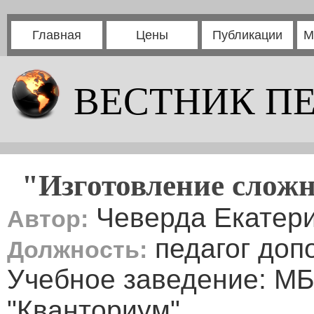
Главная
Цены
Публикации
М
ВЕСТНИК П
"Изготовление слож
Чеверда Екатери
Автор:
педагог доп
Должность:
Учебное заведение: МБ
"Кванториум"