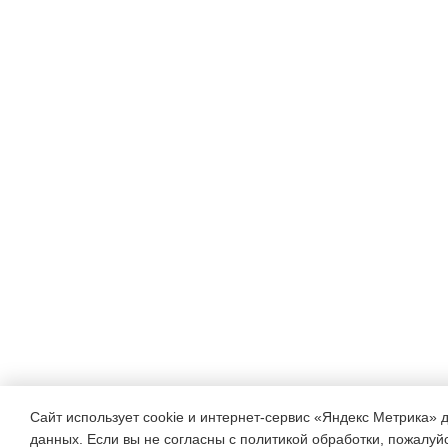
социальную
ответственности
за
самого
себя,
свою
семью, окружающих людей,

воспитать желание боротьс
ровесников, помогать им
найти
Сайт использует cookie и интернет-сервис «Яндекс Метрика» 
данных. Если вы не согласны с политикой обработки, пожалуйст