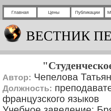
Главная
Цены
Публикации
М
ВЕСТНИК П
"Студенческо
Чепелова Татьян
Автор:
преподавате
Должность:
французского языков
Учебное заведение: Б