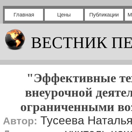
Главная
Цены
Публикации
М
ВЕСТНИК П
"Эффективные те
внеурочной деяте
ограниченными во
Тусеева Наталь
Автор: