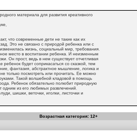
иродного материала для развития креативного
уке,
кт, что современные дети не такие как их
зад. Это не связано с природой ребенка или с
 изменилась жизнь, социальный мир, требования.
ное место в воспитании ребенка. И неизменным
ки. Он прост, ведь в нем существует отчетливая
 ребенок будет соприкасаться со сказкой, тем
ние, фантазия, абстрактное мышление, логика и
 не только посмотреть или прочитать. Ее можно
 руками. Такой волшебной кладовой в помощь
рода. Ребенок обязательно полюбит природную
ет одним из его любимых развлечений.
луди, шишки, веточки, иголки, листочки и
Возрастная категория: 12+
Вестник Педагога
|
Об издании
|
Условия
|
Политика конфиденциал
уведомления
|
Контакты