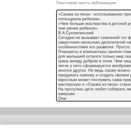
Текстовая часть публикации
«Сказка из леса»: использование пр
потенциала ребенка».
«Чем больше мастерства в детской р
тем умнее ребенок».
В.А.Сухомлинский
Сегодня не вызывает сомнений тот фа
сверстники несколько десятилетий на
особенностями его развития. Просто
Планшеты и компьютеры заняли глав
для малышей остался только мир сказ
грань между добром и злом. Чем чаще
легче у него сформируется воображе
многое другое. Но ведь сказку можно
придумать самому и создать своими
взрослым может послужить сама при
мастерскую и «Сказка из леса» стан
На прогулках дети любят собирать же
камушки.
Они
подолгу
рассматривают
собранный
материал.
Перебирают
Copyright (c) |
его,