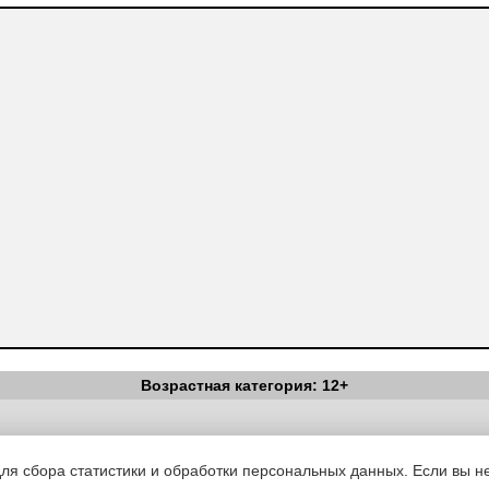
Возрастная категория: 12+
Вестник Педагога
|
Об издании
|
Условия
|
Политика конфиденциал
уведомления
|
Контакты
для сбора статистики и обработки персональных данных. Если вы не