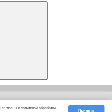
ьности
|
E-mail
 согласны с политикой обработки,
Принять