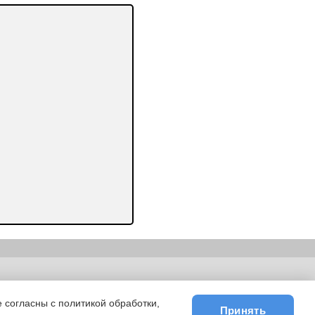
ьности
|
E-mail
 согласны с политикой обработки,
Принять