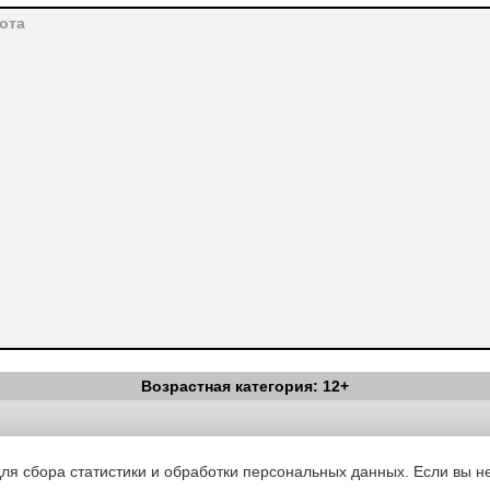
ота
Возрастная категория: 12+
Вестник Педагога
|
Об издании
|
Условия
|
Политика конфиденциал
уведомления
|
Контакты
для сбора статистики и обработки персональных данных. Если вы не