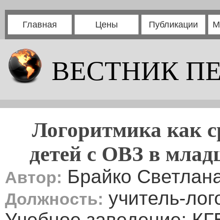
Главная
Цены
Публикации
М
ВЕСТНИК П
Логоритмика как ср
детей с ОВЗ в млад
Брайко Светлан
Автор:
учитель-лог
Должность:
Учебное заведение: КГ