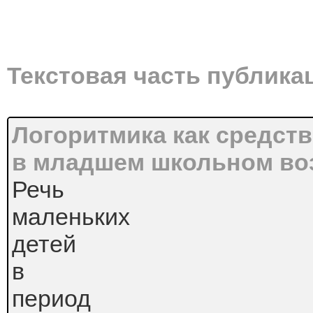
Текстовая часть публика
Логоритмика как средств
в младшем школьном воз
Речь
маленьких
детей
в
период