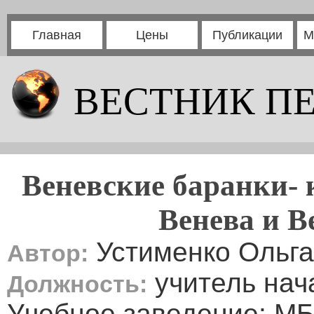
Главная
Цены
Публикации
М
ВЕСТНИК П
Веневские баранки- 
Венева и В
Устименко Ольг
Автор:
учитель нач
Должность:
Учебное заведение: 