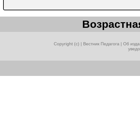
Возрастная
Copyright (c) |
Вестник Педагога
|
Об изда
увед