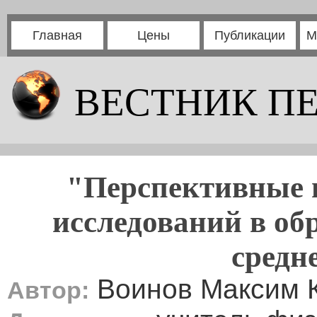
Главная
Цены
Публикации
М
ВЕСТНИК П
"Перспективные 
исследований в об
средн
Воинов Максим 
Автор: