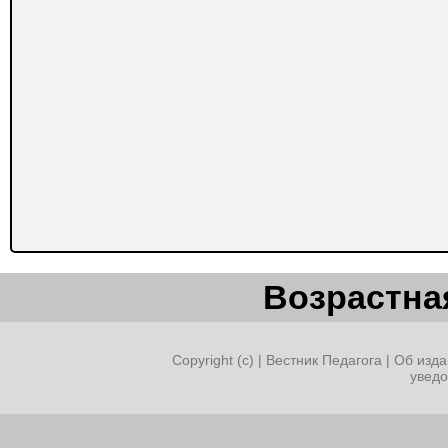
Возрастная
Copyright (c) |
Вестник Педагога
|
Об изда
увед